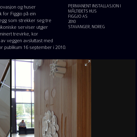
PERMANENT INSTALLASJON I
nnovasjon og huser
MÅLTIDETS HUS
 for Figgjo på ein
FIGGJO AS
 vegg som strekker seg tre
2010
 ikoniske serviser utgjer
STAVANGER, NOREG
inert trevirke, kor
en av veggen avsluttast med
 for publikum 16 september i 2010.