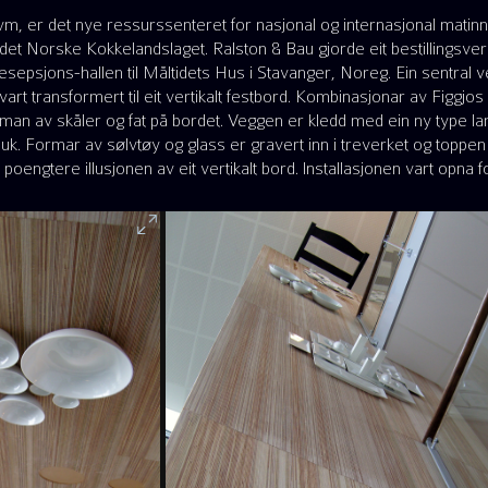
vm, er det nye ressurssenteret for nasjonal og internasjonal mati
 det Norske Kokkelandslaget. Ralston & Bau gjorde eit bestillingsverk
resepsjons-hallen til Måltidets Hus i Stavanger, Noreg. Ein sentral
art transformert til eit vertikalt festbord. Kombinasjonar av Figgjos
man av skåler og fat på bordet. Veggen er kledd med ein ny type lam
linduk. Formar av sølvtøy og glass er gravert inn i treverket og topp
å poengtere illusjonen av eit vertikalt bord. Installasjonen vart opna