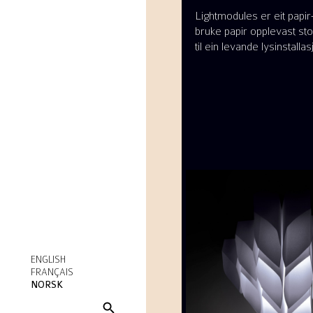
Lightmodules er eit papi
bruke papir opplevast st
til ein levande lysinstallas
ENGLISH
FRANÇAIS
NORSK